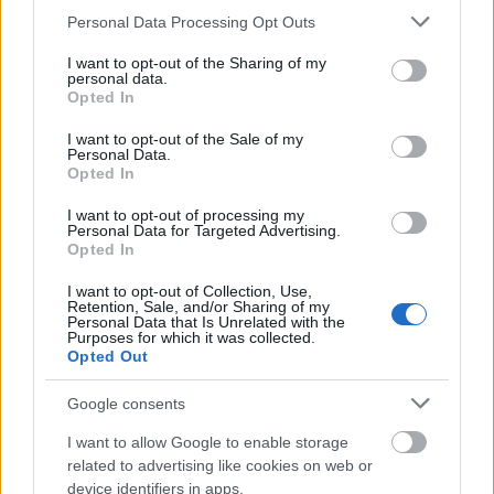
Please note that this website/app uses one or more Google
Personal Data Processing Opt Outs
services and may gather and store information including but
not limited to your visit or usage behaviour. You may click to
I want to opt-out of the Sharing of my
personal data.
grant or deny consent to Google and its third-party tags to
Opted In
use your data for below specified purposes in below Google
consent section.
I want to opt-out of the Sale of my
Personal Data.
Opted In
I want to opt-out of processing my
Personal Data for Targeted Advertising.
Opted In
I want to opt-out of Collection, Use,
Retention, Sale, and/or Sharing of my
Personal Data that Is Unrelated with the
Purposes for which it was collected.
Opted Out
Google consents
I want to allow Google to enable storage
related to advertising like cookies on web or
device identifiers in apps.