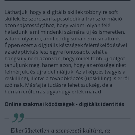
Láthatjuk, hogy a digitális skillek többnyire soft
skillek. Ez szorosan kapcsolódik a transzformáció
azon sajátosságához, hogy valami olyan felé
haladunk, ami mindenki számára új és ismeretlen,
valami olyasmi, amit eddig soha nem csináltunk.
Éppen ezért a digitális készségek felértékelődésével
az adaptivitás lesz egyre fontosabb, tehát a
hangsúly nem azon van, hogy minél több új dolgot
tanuljunk meg, hanem azon, hogy az erősségeinket
felmérjük, és újra definiáljuk. Az átképzés (vagyis a
reskilling), illetve a továbbképzés (upskilling) is erről
szólnak. Másfajta tudásra lehet szükség, de a
humán erőforrás ugyanúgy érték marad.
Online szakmai közösségek - digitális identitás
Elkerülhetetlen a szervezeti kultúra, az