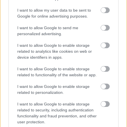
I want to allow my user data to be sent to
Google for online advertising purposes.
I want to allow Google to send me
personalized advertising.
Kép: fauxels, Pexels
I want to allow Google to enable storage
related to analytics like cookies on web or
Én és a digitalizáció
device identifiers in apps.
Mit jelent ez egyéni szinten? Mit jelent ez nekem? A
I want to allow Google to enable storage
digitális transzformáció egyik sikerkritériuma az
related to functionality of the website or app.
innováció. Olyan emberekre van szükség, akik
I want to allow Google to enable storage
rugalmasan tudnak alkalmazkodni a folyamatos
related to personalization.
változásokhoz és a digitalizáció hozta új
feladatokhoz, akik egy folyamat bármely pontjába
I want to allow Google to enable storage
beilleszthetőek. A cégek digitális transzformációja
related to security, including authentication
látható módon zajlik, érdemes követni ezeket. Sokat
functionality and fraud prevention, and other
elárul egy cégről és annak szervezeti, strukturális
user protection.
működési modelljéről, kultúrájáról, hogy milyen