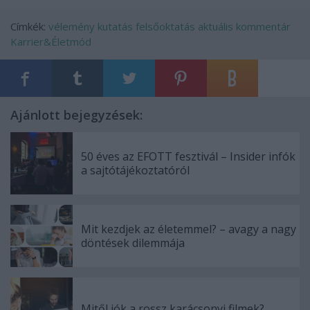
Címkék:
vélemény
kutatás
felsőoktatás
aktuális
kommentár
Karrier&Életmód
Ajánlott bejegyzések:
50 éves az EFOTT fesztivál – Insider infók
a sajtótájékoztatóról
Mit kezdjek az életemmel? – avagy a nagy
döntések dilemmája
Mitől jók a rossz karácsonyi filmek?