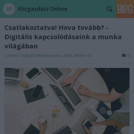
Közgazdász Online
Csatlakoztatva! Hova tovább? -
Digitális kapcsolódásaink a munka
világában
Corvinus Hallgatói Médiaközpont
•
2020. október 05.
0