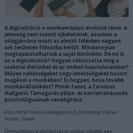
A digitalizáció a munkaerőpiaci evolúció része. A
jelenség nem számít újkeletűnek, azonban a
világjárvány miatt az elmúlt félévben nagyon
sok területen fókuszba került. Mindannyian
megtapasztalhattuk a saját bőrünkön. De mi is
az a digitalizáció? Hogyan változtatta meg a
szakmai életünket és az emberi kapcsolatainkat?
Milyen nehézségeket vagy lehetőségeket hozott
magával a munkában? És hogyan, hova tovább
munkavállalóként? Pintér Fanni, a Corvinus
Hallgatói Támogatás pálya- és karriertanácsadó
pszichológusának vendégírása.
Írta: Pintér Fanni (vendégszerző), borítókép: Canva
Studio, Pexels
Önmagában a digitalizáció sokkal inkább egy