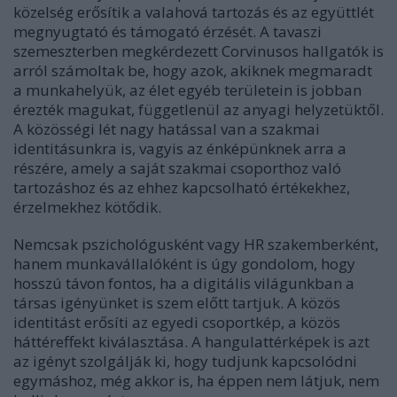
közelség erősítik a valahová tartozás és az együttlét
megnyugtató és támogató érzését. A tavaszi
szemeszterben megkérdezett Corvinusos hallgatók is
arról
számoltak be
, hogy azok, akiknek megmaradt
a munkahelyük, az élet egyéb területein is jobban
érezték magukat, függetlenül az anyagi helyzetüktől.
A közösségi lét nagy hatással van a
szakmai
identitásunkra
is, vagyis az énképünknek arra a
részére, amely a saját szakmai csoporthoz való
tartozáshoz és az ehhez kapcsolható értékekhez,
érzelmekhez kötődik.
Nemcsak pszichológusként vagy HR szakemberként,
hanem munkavállalóként is úgy gondolom, hogy
hosszú távon fontos, ha a digitális világunkban a
társas igényünket is szem előtt tartjuk. A közös
identitást erősíti az egyedi csoportkép, a közös
háttéreffekt kiválasztása. A hangulattérképek is azt
az igényt szolgálják ki, hogy tudjunk kapcsolódni
egymáshoz, még akkor is, ha éppen nem látjuk, nem