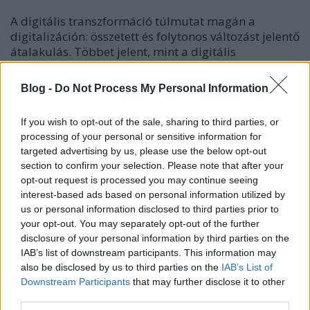
A digitális transzformáció
túlmutat magán a
digitalizáción
: összetett és folytonos változást jelentő
átalakulás. Többet jelent, mint a digitális
megoldások használata, egy erős szemléletmódbeli
változás is van mögötte. A digitalizáció ugyanis
Blog -
Do Not Process My Personal Information
átalakítja a munkahelyeket, a munkafolyamatokat
és a szervezeti kapcsolatokra is hatással van. Számos
If you wish to opt-out of the sale, sharing to third parties, or
munkakör is megváltozik. Ez nemcsak nagy
processing of your personal or sensitive information for
energiaráfordítást igényel, hanem számtalan
targeted advertising by us, please use the below opt-out
lemondással is járhat. Megváltozik az a környezet,
section to confirm your selection. Please note that after your
amiben el kell igazodnunk. A bizonytalanság
opt-out request is processed you may continue seeing
elviselésében, a változásokhoz való
interest-based ads based on personal information utilized by
alkalmazkodásban nagy egyéni különbségek
us or personal information disclosed to third parties prior to
mutatkozhatnak. A digitális megoldások
your opt-out. You may separately opt-out of the further
átláthatóbbá tudják tenni a folyamatokat,
disclosure of your personal information by third parties on the
egyszerűsíthetik a kapcsolattartást. Összességében
IAB’s list of downstream participants. This information may
lehetőséget jelenthetnek valami másra, valami újra.
also be disclosed by us to third parties on the
IAB’s List of
Downstream Participants
that may further disclose it to other
third parties.