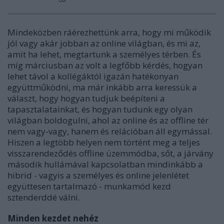
Mindeközben ráérezhettünk arra, hogy mi működik
jól vagy akár jobban az online világban, és mi az,
amit ha lehet, megtartunk a személyes térben. És
míg márciusban az volt a legfőbb kérdés, hogyan
lehet távol a kollégáktól igazán hatékonyan
együttműködni, ma már inkább arra keressük a
választ, hogy hogyan tudjuk beépíteni a
tapasztalatainkat, és hogyan tudunk egy olyan
világban boldogulni, ahol az online és az offline tér
nem vagy-vagy, hanem és relációban áll egymással.
Hiszen a legtöbb helyen nem történt meg a teljes
visszarendeződés offline üzemmódba, sőt, a járvány
második hullámával kapcsolatban mindinkább a
hibrid - vagyis a személyes és online jelenlétet
együttesen tartalmazó - munkamód kezd
sztenderddé válni.
Minden kezdet nehéz