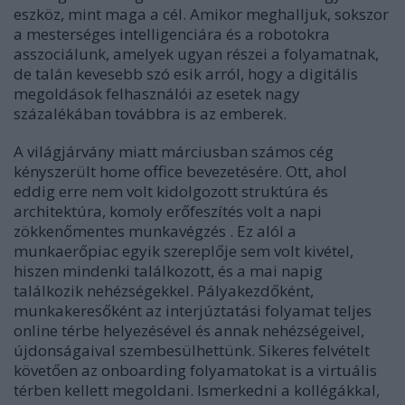
eszköz, mint maga a cél. Amikor meghalljuk, sokszor
a mesterséges intelligenciára és a robotokra
asszociálunk, amelyek ugyan részei a folyamatnak,
de talán kevesebb szó esik arról, hogy a digitális
megoldások felhasználói az esetek nagy
százalékában továbbra is az emberek.
A világjárvány miatt márciusban számos cég
kényszerült home office bevezetésére. Ott, ahol
eddig erre nem volt kidolgozott struktúra és
architektúra, komoly erőfeszítés volt a napi
zökkenőmentes munkavégzés . Ez alól a
munkaerőpiac egyik szereplője sem volt kivétel,
hiszen mindenki találkozott, és a mai napig
találkozik nehézségekkel. Pályakezdőként,
munkakeresőként az interjúztatási folyamat teljes
online térbe helyezésével és annak nehézségeivel,
újdonságaival szembesülhettünk. Sikeres felvételt
követően az onboarding folyamatokat is a virtuális
térben kellett megoldani. Ismerkedni a kollégákkal,