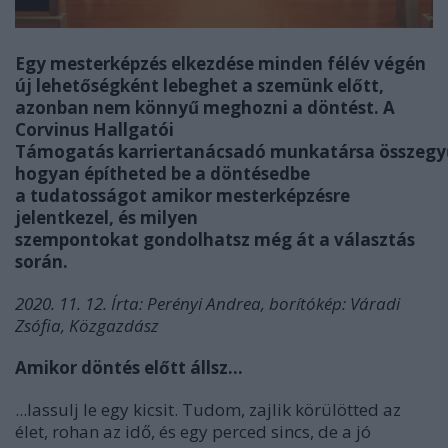
Egy mesterképzés elkezdése minden félév végén
új lehetőségként lebegh
et
a szemünk előtt,
azonban nem könnyű meghozni a döntést. A
Corvinus Hallgatói
Támogatás
karriertanácsadó
munkatársa
összegy
hogyan
építheted be a döntésedbe
a
tudatos
ságot a
mikor mesterképzésre
jelentkezel, és milyen
szempont
okat
go
ndol
hatsz még át
a választás
során
.
2020. 11. 12. Írta: Perényi Andrea, borítókép: Váradi
Zsófia, Közgazdász
Amikor döntés előtt állsz...
...lassulj le egy kicsit. Tudom, zajlik körülötted az
élet, rohan az idő, és egy perced sincs, de a jó