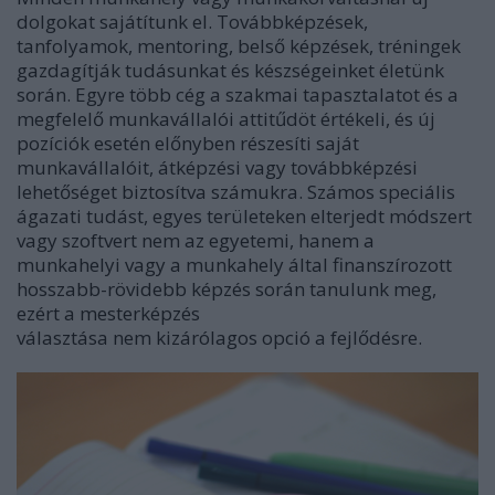
dolgokat sajátítunk el. Továbbképzések,
tanfolyamok, mentoring, belső képzések, tréningek
gazdagítják tudásunkat és készségeinket életünk
során. Egyre több cég a szakmai tapasztalatot és a
megfelelő munkavállalói attitűdöt értékeli, és új
pozíciók esetén előnyben részesíti saját
munkavállalóit, átképzési vagy továbbképzési
lehetőséget biztosítva számukra. Számos speciális
ágazati tudást, egyes területeken elterjedt módszert
vagy szoftvert nem az egyetemi, hanem a
munkahelyi vagy a munkahely által finanszírozott
hosszabb-rövidebb képzés során tanulunk meg,
ezért a mesterképzés
választása nem kizárólagos opció a fejlődésre.