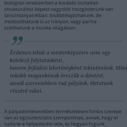
bolognai rendszerben a korábbi osztatlan
struktúrához képest nagyobb mozgásterünk van
tanulmányainkban: továbbhajózhatunk, de
módosíthatunk is az irányon, vagy partra
szállhatunk a munka világában.
Érdemes tehát a mesterképzésre nem egy
kötelező folytatásként,
hanem fejlődési lehetőségként tekintenünk. Min
inkább magunkénak érezzük a döntést,
annál szervesebben tud pályánk, életutunk
részévé válni.
A pályadöntéseinkben természetesen fontos szerepe
van az egzisztenciális szempontnak, annak, hogy el
tudunk-e helyezkedni vele, és hogyan fogunk