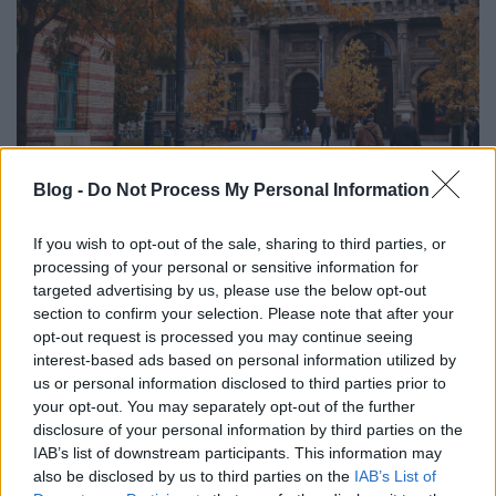
Blog -
Do Not Process My Personal Information
Kép: Váradi Zsófia, Közgazdász
If you wish to opt-out of the sale, sharing to third parties, or
processing of your personal or sensitive information for
Csak a végzettség számít?
targeted advertising by us, please use the below opt-out
section to confirm your selection. Please note that after your
A tanulóévek nem csak “tudásanyagot”,
opt-out request is processed you may continue seeing
hanem gondolkodásmódot,
interest-based ads based on personal information utilized by
kapcsolatokat, módszert, eszközt,
us or personal information disclosed to third parties prior to
szakmai, tanulási, problémamegoldási,
your opt-out. You may separately opt-out of the further
munkavégzési és egyéb készségeket hoznak. Ha
disclosure of your personal information by third parties on the
valaki a végzés után pár évvel nem a szakmai
IAB’s list of downstream participants. This information may
végzettségének megfelelő területen dolgozik, vagy
also be disclosed by us to third parties on the
IAB’s List of