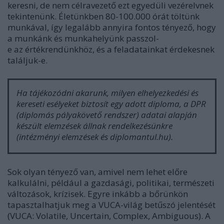
keresni, de nem célravezető ezt egyedüli vezérelvnek
tekintenünk. Életünkben 80-100.000 órát töltünk
munkával, így legalább annyira fontos tényező, hogy
a munkánk és munkahelyünk passzol-
e az értékrendünkhöz, és a feladatainkat érdekesnek
találjuk-e.
Ha tájékozódni akarunk, milyen elhelyezkedési és
kereseti esélyeket biztosít egy adott diploma, a DPR
(diplomás pályakövető rendszer) adatai alapján
készült elemzések állnak rendelkezésünkre
(intézményi elemzések és diplomantul.hu).
Sok olyan tényező van, amivel nem lehet előre
kalkulálni, például a gazdasági, politikai, természeti
változások, krízisek. Egyre inkább a bőrünkön
tapasztalhatjuk meg a
VUCA-világ
betűszó jelentését
(VUCA: Volatile, Uncertain, Complex, Ambiguous). A