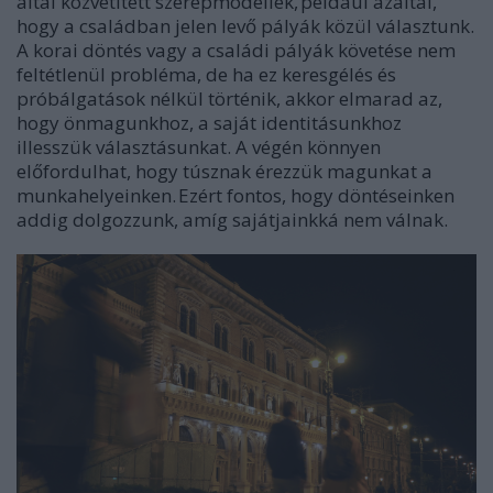
által közvetített szerepmodellek, például azáltal,
hogy a családban jelen levő pályák közül választunk.
A korai döntés vagy a családi pályák követése nem
feltétlenül probléma, de ha ez keresgélés és
próbálgatások nélkül történik, akkor elmarad az,
hogy önmagunkhoz, a saját identitásunkhoz
illesszük választásunkat. A végén könnyen
előfordulhat, hogy túsznak érezzük magunkat a
munkahelyeinken. Ezért fontos, hogy döntéseinken
addig dolgozzunk, amíg sajátjainkká nem válnak.