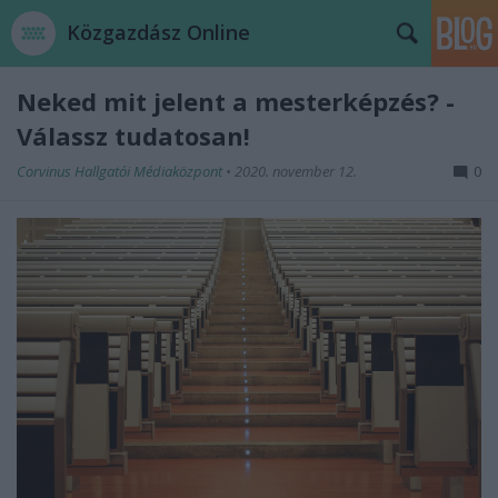
Közgazdász Online
Neked mit jelent a mesterképzés? -
Válassz tudatosan!
Corvinus Hallgatói Médiaközpont
•
2020. november 12.
0