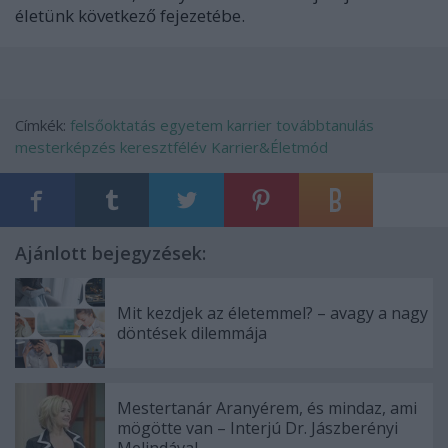
életünk következő fejezetébe.
Címkék:
felsőoktatás
egyetem
karrier
továbbtanulás
mesterképzés
keresztfélév
Karrier&Életmód
Ajánlott bejegyzések:
Mit kezdjek az életemmel? – avagy a nagy
döntések dilemmája
Mestertanár Aranyérem, és mindaz, ami
mögötte van – Interjú Dr. Jászberényi
Melindával