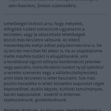
ami hasznos, fontos számunkra.
Lehetőséget biztosít arra, hogy mélyebb,
átfogóbb tudást szerezzünk ugyanazon a
területen, vagy (a választható lehetőségek
közül) más területre váltsunk. Az eltérő
mesterképzés esélyt adhat pályakorrekcióra is. De
új terület merülhet fel akkor is, ha az alapdiploma
mellé másféle tudást is elsajátítanánk, ami
a korábbival együtt
előnyös kombinációt
jelenhet
vagy speciális, transzferábilis tudást nyújt (például
a
vezetés-szervezés
vagy a vállalkozásfejlesztés),
amit több területen is lehet használni. Sok más
pozitív hozadéka is lehet: közvetlen kapcsolat cégek
képviselőivel, duális képzés, külföldi tanulmányok,
baráti kapcsolatok - ezekről is érdemes
tájékozódnunk, gondolkodnunk.
Bárhogy döntünk, az alap vagy mesterképzéssel a