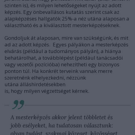
szinten is), és milyen lehetőségeket nyújt az adott
képzés. Egy önbevallásos kutatás szerint csak az
alapképzéses hallgatók 25%-a néz utána alaposan a
választható és a kiválasztott mesterképzéseknek.
Gondoljuk át alaposan, mire van szükségünk, és mit
ad az adott képzés. Egyes pályákon a mesterképzés
elvárás (például a tudományos pályán), a hiánya
behatárolhat, a továbblépést (például tanácsadói
vagy vezetői pozícióba) nehezítheti egy bizonyos
ponton túl. Ha konkrét terveink vannak merre
szeretnénk elhelyezkedni, nézzünk
utána álláshirdetésekben
is, hogy milyen végzettséget kérnek.
A mesterképzés akkor jelent többletet és
jobb esélyeket, ha tudatosan választunk:
olyan tudást, szakmai közeget, közösséget,