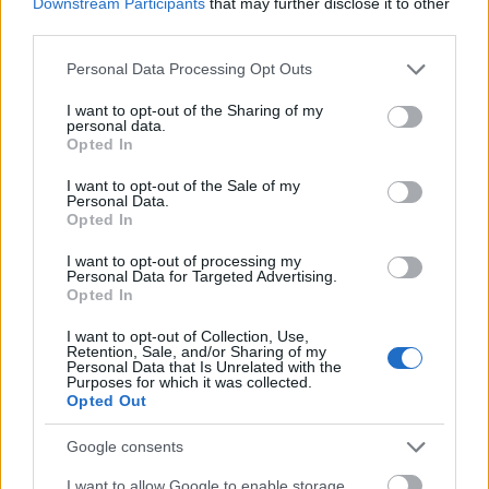
úgy látja, hogy nincs feltétlenül szüksége az
Downstream Participants
that may further disclose it to other
elvégzett mesterképzésre az aktuális munkájához,
third parties.
akkor is sokmindent hasznosít mindezekből.
Please note that this website/app uses one or more Google
Personal Data Processing Opt Outs
services and may gather and store information including but
Nem kizárt az sem, hogy valaki a
not limited to your visit or usage behaviour. You may click to
I want to opt-out of the Sharing of my
“végzettségénél magasabb
personal data.
grant or deny consent to Google and its third-party tags to
vagy alacsonyabb” pozícióban dolgozik. Ez a
Opted In
use your data for below specified purposes in below Google
szakmai és gyakorlati
consent section.
I want to opt-out of the Sale of my
tudás mellett egy másik területre hívja
Personal Data.
fel a figyelmet. A végzettségen kívül a szakmában
Opted In
való érvényesülést, pozícionálódást a környezeti
(munkaerőpiaci, élethelyzetbeli) és pszichológiai
I want to opt-out of processing my
Personal Data for Targeted Advertising.
tényezők (például
Opted In
az elköteleződés, az önértékelés, a kezdeményezőkészs
is jelentősen befolyásolják. A mesterdiploma
I want to opt-out of Collection, Use,
Retention, Sale, and/or Sharing of my
önmagában nem előny tudatosság,
Personal Data that Is Unrelated with the
talpraesettség és nyitottság nélkül. Nem érdemes
Purposes for which it was collected.
Opted Out
pusztán a végzettségért beleugranunk egy képzésbe,
fontos átgondolnunk azt is, hogy nekünk
Google consents
személyesen mire van szükségünk, és mit
fog számunkra adni. Ebben segíthet
30 kérdésünk
és
I want to allow Google to enable storage