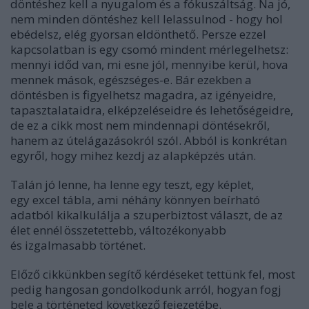
döntéshez kell a nyugalom és a fókuszáltság. Na jó,
nem minden döntéshez kell lelassulnod - hogy hol
ebédelsz, elég gyorsan eldönthető. Persze ezzel
kapcsolatban is egy csomó mindent mérlegelhetsz:
mennyi időd van, mi esne jól, mennyibe kerül, hova
mennek mások, egészséges-e. Bár ezekben a
döntésben is figyelhetsz magadra, az igényeidre,
tapasztalataidra, elképzeléseidre és lehetőségeidre,
de ez a cikk most nem mindennapi döntésekről,
hanem az útelágazásokról szól. Abból is konkrétan
egyről, hogy mihez kezdj az alapképzés után.
Talán jó lenne, ha lenne egy teszt, egy képlet,
egy excel tábla, ami néhány könnyen beírható
adatból kikalkulálja a szuperbiztost választ, de az
élet ennél összetettebb, változékonyabb
és izgalmasabb történet.
Előző cikkünkben
segítő kérdéseket tettünk fel, most
pedig hangosan gondolkodunk arról, hogyan fogj
bele a történeted következő fejezetébe.