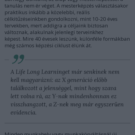
tanulás nem ér véget. A mesterképzés választásakor
praktikus inkább a közelebbi, reális
célkitűzéseinkben gondolkozni, mint 10-20 éves
tervekben, mert addigra a céljaink biztosan
változnak, alakulnak jelenlegi terveinkhez
képest. Mire 40 évesek leszünk, különféle formákban
még számos képzési ciklust élünk át.
A Life Long Learninget már senkinek nem
kell magyarázni: az X generáció előbb
találkozott a jelenséggel, mint hogy szava
lett volna rá, az Y-nak mindenhonnan ez
visszhangzott, a Z-nek meg már egyszerűen
evidencia.
Minden munkahely vagy munkakörváltásnál új