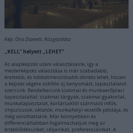
Kép: Örsi Zsanett, Közgazdász
„KELL” helyett „LEHET"
Az alapképzés utáni választásaink, így a
mesterképzés választása is már szabadabb,
érettebb, és többdimenziósabb döntés lehet, hiszen
a képzés végére sokféle új benyomást, tapasztalatot
szerzünk. Rendelkezünk szakmai és munkaerőpiaci
tapasztalattal: szakmai tárgyak, szakmai gyakorlat,
munkatapasztalat, kortársaktól származó infók,
impulzusok, oktatók, munkahelyi vezetők példája, és
még sorolhatnánk. Már könnyebben és
differenciáltabban fogalmazhatjuk meg az
érdeklődésünket, céljainkat, preferenciáinkat. A