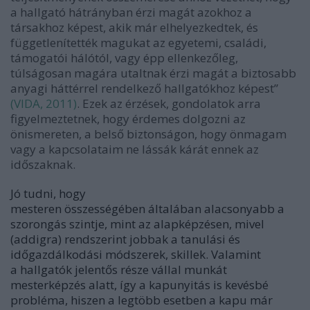
a hallgató hátrányban érzi magát azokhoz a
társakhoz képest, akik már elhelyezkedtek, és
függetlenítették magukat az egyetemi, családi,
támogatói hálótól, vagy épp ellenkezőleg,
túlságosan magára utaltnak érzi magát a biztosabb
anyagi háttérrel rendelkező hallgatókhoz képest”
(VIDA, 2011)
. Ezek az érzések, gondolatok arra
figyelmeztetnek, hogy érdemes dolgozni az
önismereten, a belső biztonságon, hogy önmagam
vagy a kapcsolataim ne lássák kárát ennek az
időszaknak.
Jó tudni, hogy
mesteren összességében általában
alacsonyabb a
szorongás
szintje, mint az alapképzésen, mivel
(addigra) rendszerint jobbak a tanulási és
időgazdálkodási módszerek, skillek. Valamint
a hallgatók jelentős része vállal munkát
mesterképzés alatt, így a kapunyitás is kevésbé
probléma, hiszen a legtöbb esetben a kapu már