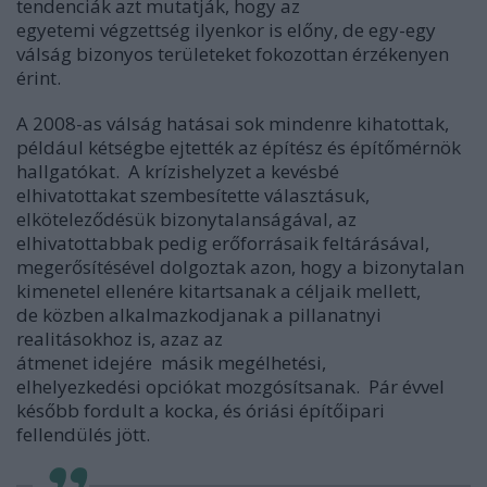
tendenciák azt mutatják, hogy az
egyetemi végzettség ilyenkor is előny, de egy-egy
válság bizonyos területeket fokozottan érzékenyen
érint.
A 2008-as válság hatásai sok mindenre kihatottak,
például kétségbe ejtették az építész és építőmérnök
hallgatókat. A krízishelyzet a kevésbé
elhivatottakat szembesítette választásuk,
elköteleződésük bizonytalanságával, az
elhivatottabbak pedig erőforrásaik feltárásával,
megerősítésével dolgoztak azon, hogy a bizonytalan
kimenetel ellenére kitartsanak a céljaik mellett,
de közben alkalmazkodjanak a pillanatnyi
realitásokhoz is, azaz az
átmenet idejére másik megélhetési,
elhelyezkedési opciókat mozgósítsanak. Pár évvel
később fordult a kocka, és óriási építőipari
fellendülés jött.