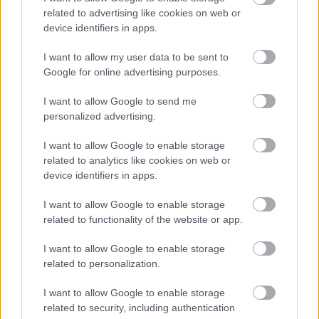
a Corvinus Egyetemen ingyenesen elérhető
karriertan
related to advertising like cookies on web or
device identifiers in apps.
Miért, mikor és hogyan
válasszunk mesterképzést?
I want to allow my user data to be sent to
Google for online advertising purposes.
A statisztikai előnyök mellett még fontosabb, hogy
személyiségünkhöz, céljainkhoz, belső
I want to allow Google to send me
motivációinkhoz illeszkedjen a döntésünk.
personalized advertising.
Válasszuk a mesterképzést,
I want to allow Google to enable storage
related to analytics like cookies on web or
ha úgy érezzük, olyan pluszokat nyújt
device identifiers in apps.
számunkra, amit máshol nem tudunk
I want to allow Google to enable storage
megszerezni, vagy máshol és más módon ez
related to functionality of the website or app.
több időbe, energiába kerülne.
ha úgy látjuk, hogy szakmailag hasznos elméleti
I want to allow Google to enable storage
és gyakorlati tudást sajátíthatunk el.
related to personalization.
ha az általa szerzett tudás,
végzettség szükséges ahhoz, hogy a vágyott
I want to allow Google to enable storage
területen dolgozzunk.
related to security, including authentication