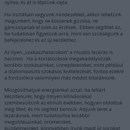
nyitva, és át is léptünk rajta.
Ha tisztában vagyunk mindezekkel, akkor tehetünk
magunkért, hogy ne kössenek gúzsba, ne
gáncsoljanak el ezek az érzések. Ebben segíthet az,
ha tudatosan figyelünk arra, mire van szükségünk a
befejezéshez és az új kezdethez.
Az ilyen „szakaszhatárokon” a rituális lezárás is
hasznos. Ha a korlátozások megakadályozzák
korábbi szokásainkat, ünnepléseinket, mint például
a diplomaosztó szokásos kivitelezését, fontos ezekre
a fordulókra valamilyen más módot kitalálnunk.
Mozgósíthatjuk energiánkat azzal, ha leltárt
készítenünk, hogy milyen kihívásokkal
szembesültünk az elmúlt években, hogyan oldottuk
meg őket, és mi segített bennük. Adjunk teret a
lezárásnak, mert tudatosítva korábbi
megoldásainkat, örömeinket,
küzdelmeinket, könnyebben írunk majd új sorokat