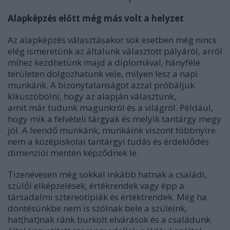
Alapképzés előtt még más volt a helyzet
Az alapképzés választásakor sok esetben még nincs
elég ismeretünk az általunk választott pályáról, arról
mihez kezdhetünk majd a diplomával, hányféle
területen dolgozhatunk vele, milyen lesz a napi
munkánk. A bizonytalanságot azzal próbáljuk
kiküszöbölni, hogy az alapján választunk,
amit már tudunk magunkról és a világról. Például,
hogy mik a felvételi tárgyak és melyik tantárgy megy
jól. A leendő munkánk, munkáink viszont többnyire
nem a középiskolai tantárgyi tudás és érdeklődés
dimenziói mentén képződnek le.
Tizenévesen még sokkal inkább hatnak a családi,
szülői elképzelések, értékrendek vagy épp a
társadalmi sztereotípiák és értéktrendek. Még ha
döntésünkbe nem is szólnak bele a szüleink,
hat(hat)nak ránk burkolt elvárások és a családunk