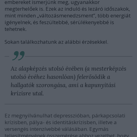
embereket ismerjünk meg, ugyanakkor
megterhelőek is. Ezek az induló és lezáró időszakok,
mint minden „változásmenedzsment”, több energiát
igényelnek, és feszültebbé, sérülékenyebbé is
tehetnek.
Sokan találkozhatunk az alábbi érzésekkel.
Az alapképzés utolsó évében (a mesterképzés
utolsó évéhez hasonlóan) felerősödik a
hallgatók szorongása, ami a kapunyitási
krízisre utal.
Ez megnyilvánulhat depresszióban, párkapcsolati
krízisben, pálya- és identitáskrízisben, illetve a
versengés intenzívebbé válásában. Egymás
teljesítményének összemérése ahhoz vezethet, hogy