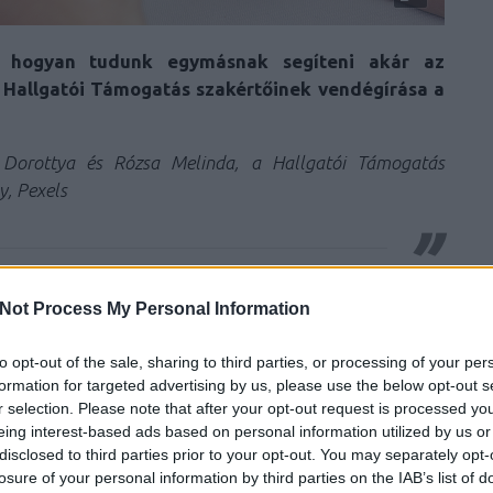
és hogyan tudunk egymásnak segíteni akár az
 Hallgatói Támogatás szakértőinek vendégírása a
s Dorottya és Rózsa Melinda, a Hallgatói Támogatás
y, Pexels
zán hétköznapi, 24/7-es kihívás. Néha küzdelem.
Not Process My Personal Information
n frusztráló. Viszont állandó figyelem. Nappal a
to opt-out of the sale, sharing to third parties, or processing of your per
dben, flowidban, unatkozásaidban, bánataidban és
formation for targeted advertising by us, please use the below opt-out s
rájöttem, hogy a betegségem nem én magam vagyok,
r selection. Please note that after your opt-out request is processed y
ő, vagy néha nehezítő körülmény az utamon, onnantól
eing interest-based ads based on personal information utilized by us or
k mint korlátozó tényezőre, hanem mint erőforrásra
disclosed to third parties prior to your opt-out. You may separately opt-
losure of your personal information by third parties on the IAB’s list of