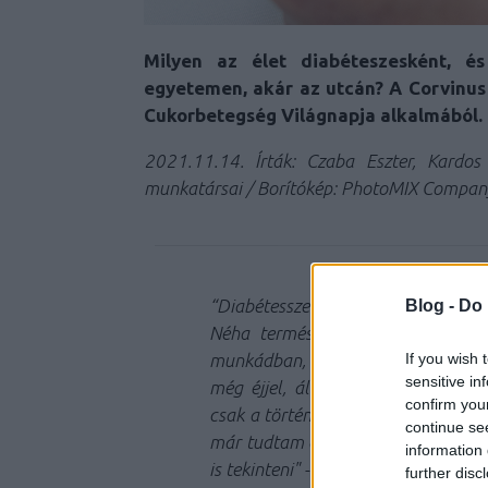
Milyen az élet diabéteszesként, 
egyetemen, akár az utcán? A Corvinus
Cukorbetegség Világnapja alkalmából.
2021.11.14. Írták: Czaba Eszter, Kardo
munkatársai / Borítókép: PhotoMIX Compan
“Diabétesszel élni kihívás. Egy iga
Blog -
Do 
Néha természetes, néha meg nagyo
If you wish 
munkádban, sportodban, élvezetei
sensitive in
még éjjel, álmodban is. Amikor 
confirm you
csak a történetem része, egy segít
continue se
már tudtam a diabéteszemre nemcsa
information 
is tekinteni
" - mondja Czaba Eszter.
further disc