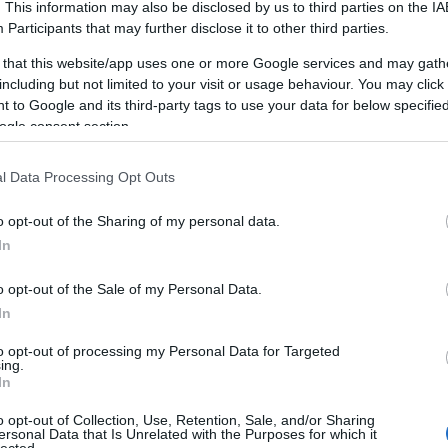
. This information may also be disclosed by us to third parties on the
IA
Participants
that may further disclose it to other third parties.
 that this website/app uses one or more Google services and may gath
including but not limited to your visit or usage behaviour. You may click 
szel élők betegek száma. A WHO jelentése szerint
 to Google and its third-party tags to use your data for below specifi
014-ben.
A növekedés üteme földrészenként és
ogle consent section.
jlettebb, és jó egészségügyi ellátással rendelkező
l Data Processing Opt Outs
iváltó oka, hogy a sejtek nem képesek a vérből a
o opt-out of the Sharing of my personal data.
yiségű inzulin hiányában, ezért a vércukorszint
In
gségben nagyobb a növekedés aránya, mivel ez egy
an a genetikai tényezők mellett az elhízásnak, a
o opt-out of the Sale of my Personal Data.
nak is nagy szerepe van.
In
rdulási aránya is, de kisebb mértékben. Az 1-es típus
to opt-out of processing my Personal Data for Targeted
ing.
netika, családi halmozódás, táplálkozási tényezők
In
.
o opt-out of Collection, Use, Retention, Sale, and/or Sharing
ersonal Data that Is Unrelated with the Purposes for which it
ben érintettek a cukorbetegségben. Ha egy vérvétel
lected.