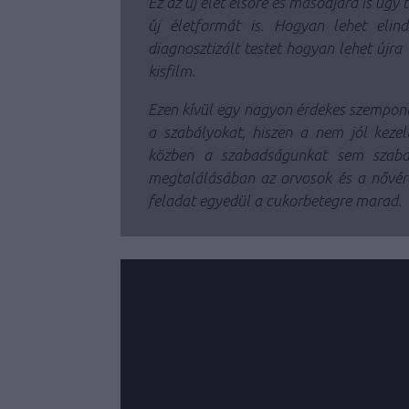
Ez az új élet elsőre és másodjára is úgy 
új életformát is. Hogyan lehet elin
diagnosztizált testet hogyan lehet újra 
kisfilm.
Ezen kívül egy nagyon érdekes szempontr
a szabályokat, hiszen a nem jól kezel
közben a szabadságunkat sem szaba
megtalálásában az orvosok és a nővére
feladat egyedül a cukorbetegre marad.