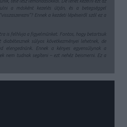
tűnik, tele lesz lemondásokkal. De lehet kezelni ezt az
dulni a másként kezelés útján, és a betegséggel
“visszaszerezni”? Ennek a kezdeti lépéseiről szól ez a
a is felhívja a figyelmünket. Fontos, hogy betartsuk
t diabétesznek súlyos következményei lehetnek, de
d elengednünk. Ennek a kényes egyensúlynak a
k nem tudnak segíteni – ezt nehéz beismerni. Ez a