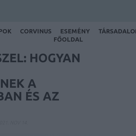
POK
CORVINUS
ESEMÉNY
TÁRSADAL
FŐOLDAL
SZEL: HOGYAN
NEK A
AN ÉS AZ
021. NOV 14.