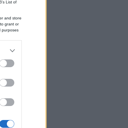
B’s List of
er and store
to grant or
ed purposes