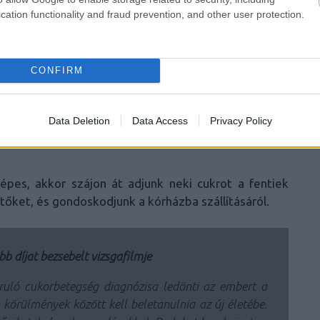
cation functionality and fraud prevention, and other user protection.
 biztosítsunk mielőbb szabad légutat neki. Fektessük
CONFIRM
juk kivitelezni, az oldalára vagy a hasára. Ügyeljünk
(pl. nyál) könnyen tudjon távozni. Amennyiben van az
ekció, akkor be kell adni neki. Ezt egy narancssárga
Data Deletion
Data Access
Privacy Policy
maguknál tartani, és benne van a beadási útmutató
épes, akkor szájon át adjunk neki cukrot a fentiek
tőket, és gondoskodjunk a kórházba szállításáról.
bb díjat bezsebelt vizsgafilmje
oruló cukorbetegség diagnózisa ledönti az embert a
ú körülmények között kell beletanulnia az új életébe.