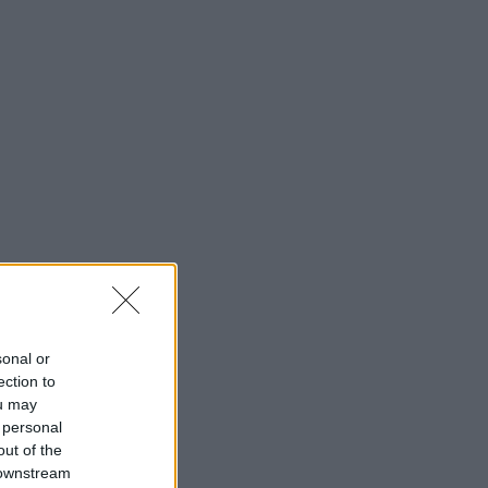
sonal or
ection to
ou may
 personal
out of the
 downstream