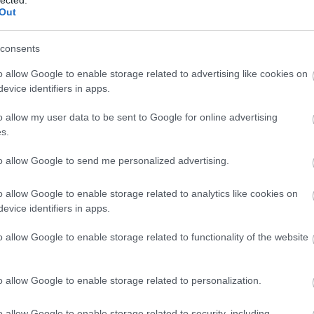
Out
k arra, hogy tudatosan figyelve, az étkezésünk és az
orszintünk folyamatos monitorozásával és megfelelő
ntsük a betegség szövődményeit. Mert nem is a
consents
pot szövődményei az igazán ijesztőek.
o allow Google to enable storage related to advertising like cookies on
evice identifiers in apps.
gnek a mindennapokban?
o allow my user data to be sent to Google for online advertising
s.
etén minden „nasi” jól jöhet. Ilyenkor habozás nélkül
to allow Google to send me personalized advertising.
 felszívódó szőlőcukorra vagy cukros üdítőre. A csoki
 zsiradék miatt.
o allow Google to enable storage related to analytics like cookies on
evice identifiers in apps.
o allow Google to enable storage related to functionality of the website
előadásokon vagy vizsgák közben az étel- és
ünetekkel vagy eseti óralátogatási felmentéssel, amit
o allow Google to enable storage related to personalization.
hat. A bizalom és a tolerancia légköre szintén sokat
tra stresszhatásoktól, a magyarázkodással járó rossz
o allow Google to enable storage related to security, including