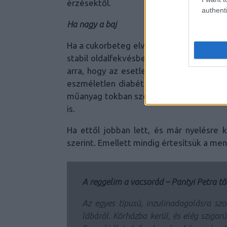
érzésektől.
authenti
Ha nagy a baj
Ha a cukorbeteg elveszti az eszméletét,
stabil oldalfekvésbe, vagy ha azt nem tud
arra, hogy az esetleges légúti akadály 
eszméletlen diabéteszesnél glukagon inj
műanyag tokban szokták a cukorbetegek 
is.
Ha ettől jobban lett, és már nyelésre k
szerint. Emellett mindig értesítsük a men
A reggelim a vacsorád – Pantyi Petra tö
Az egyes típusú, inzulinadagolásra sz
lábáról. Kórházba kerül, és elég szigor