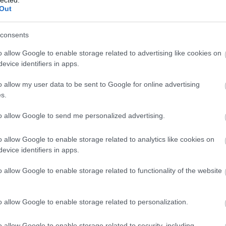
re kiterjed a HÖK Elnök és alelnökök, valamint a
Out
z éves költségvetés elfogadására, illetve dönt az
sításairól. A Küldöttgyűlést alkotó maximum 45 fő
consents
.
o allow Google to enable storage related to advertising like cookies on
evice identifiers in apps.
őszak a Corvinuson idén
áprilisban
lesz, ahol listás és
o allow my user data to be sent to Google for online advertising
 lehetőség nyílik majd. A választást
a Hallgatói
s.
írja ki,
ezt követően pedig ők felelnek a teljes
to allow Google to send me personalized advertising.
o allow Google to enable storage related to analytics like cookies on
l kezdődik:
kizárólag ebben a periódusban lehet
evice identifiers in apps.
yéni jelöltként pályázatot benyújtani.
o allow Google to enable storage related to functionality of the website
o allow Google to enable storage related to personalization.
 kezdődik és április 14-én éjfélkor ér véget.
o allow Google to enable storage related to security, including