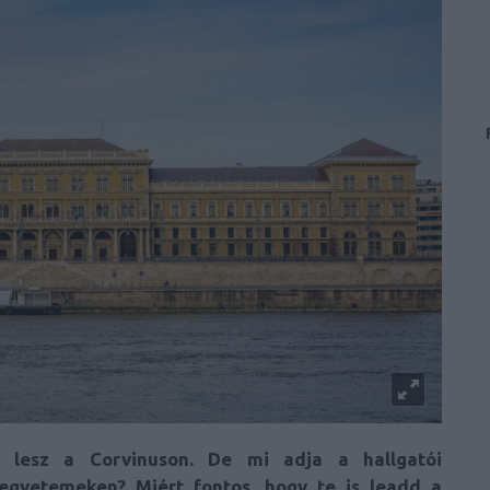
s lesz a Corvinuson. De mi adja a hallgatói
egyetemeken? Miért fontos, hogy te is leadd a