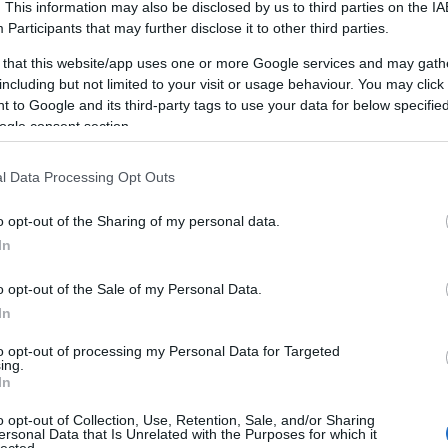
. This information may also be disclosed by us to third parties on the
IA
Participants
that may further disclose it to other third parties.
 that this website/app uses one or more Google services and may gath
including but not limited to your visit or usage behaviour. You may click 
hallgatói érdekek képviseletére - a felsőoktatási
 to Google and its third-party tags to use your data for below specifi
kormányzat működik’’
ogle consent section.
l Data Processing Opt Outs
o opt-out of the Sharing of my personal data.
(NFTV) 60. bekezdése. Így a hallgatói önkormányzatok
In
an a működés egyéb feltételekhez is kötött.
o opt-out of the Sale of my Personal Data.
abb, hogy a
hallgatói önkormányzat küldöttgyűlési
In
zésen tanuló hallgatók legalább 25 százaléka részt
ket.
to opt-out of processing my Personal Data for Targeted
ing.
In
o opt-out of Collection, Use, Retention, Sale, and/or Sharing
ályalkotó testülete’’ -
fogalmaz a Corvinus HÖK
ersonal Data that Is Unrelated with the Purposes for which it
lected.