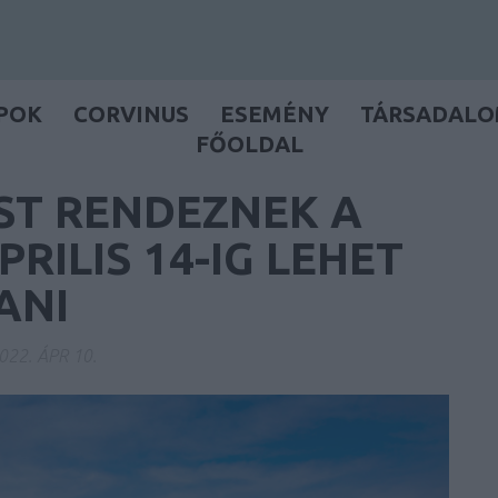
POK
CORVINUS
ESEMÉNY
TÁRSADAL
FŐOLDAL
ST RENDEZNEK A
RILIS 14-IG LEHET
ANI
022. ÁPR 10.