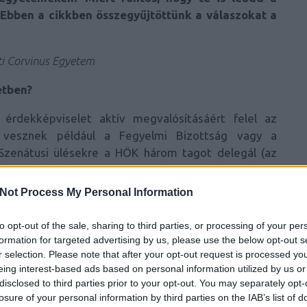
Ebben a cikkben összegyűjtöttünk a válaszokat a
ti Corvinus Egyetem
etben?
 érdekképviselet aktív megvalósításáért felel az
 vesznek például a Fegyelmi Bizottság vagy a
 Szenátusi ülésekre a HÖK három tagot delegál (az
ülésen), így három szavazattal is rendelkeznek. A
ul vétójoguk van, így képviselhetik a hallgatók
Not Process My Personal Information
to opt-out of the sale, sharing to third parties, or processing of your per
 tartozik a hallgatói élet színesítése rendezvények,
formation for targeted advertising by us, please use the below opt-out s
lönböző egyetemi szervezeti egységek projektjeiben
r selection. Please note that after your opt-out request is processed y
ztók vagy a szakfejlesztések lebonyolítása.
eing interest-based ads based on personal information utilized by us or
disclosed to third parties prior to your opt-out. You may separately opt-
önkormányzatok?
losure of your personal information by third parties on the IAB’s list of