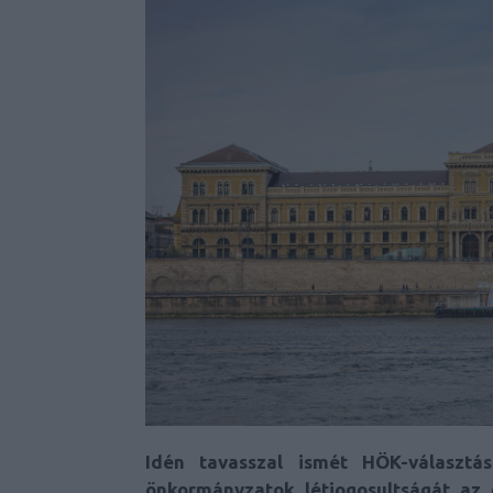
Idén tavasszal ismét HÖK-választá
önkormányzatok létjogosultságát az 