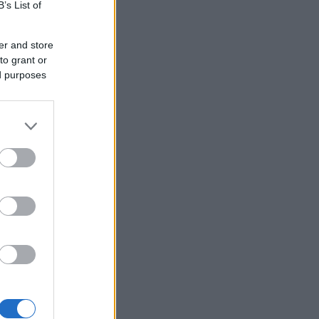
B’s List of
er and store
to grant or
ed purposes