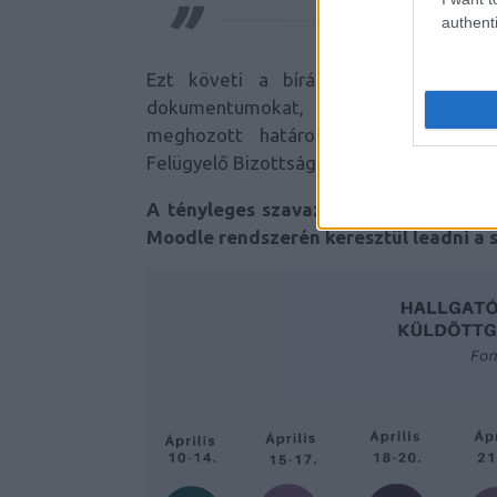
authenti
Ezt követi a bírálati időszak, amik
dokumentumokat, majd egy jelöltállí
meghozott határozatokkal kapcsolatb
Felügyelő Bizottsághoz.
A tényleges szavazási időszak április
Moodle rendszerén keresztül leadni a 