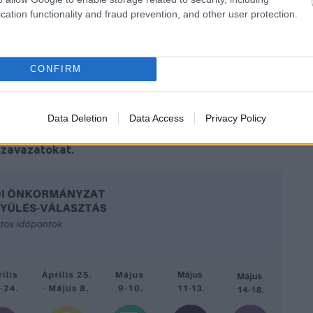
cation functionality and fraud prevention, and other user protection.
or a Felügyelő Bizottság ellenőrzi a beérkezett
tásra vonatkozó jogorvoslati időszak, amikor a
CONFIRM
an lehet fellebbezéseket benyújtani szintén a
Data Deletion
Data Access
Privacy Policy
 25-én veszi kezdetét, ekkortól lehet az Egyetem
szavazatokat.