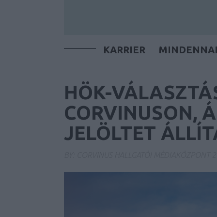
KARRIER
MINDENNA
HÖK-VÁLASZTÁ
CORVINUSON, ÁP
JELÖLTET ÁLLÍT
BY:
CORVINUS HALLGATÓI MÉDIAKÖZPONT
2