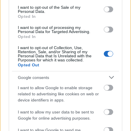
beszélgetéstől egy workshopon át egészen egy
consent section.
I want to opt-out of the Sale of my
kutyabemutatóig. Az első rendezvény október 14-én
Personal Data.
egy filmest volt a Faculty Club Színháztermében,
Opted In
ahol az érdeklődők a
Tanítóm, a Polip
című 2020-as
dokumentumfilmet nézhették meg.
I want to opt-out of processing my
Personal Data for Targeted Advertising.
Opted In
A 93. Oscar-gálán a legjobb dokumentumfilm díját
elnyerő alkotás Craig Foster dél-afrikai
I want to opt-out of Collection, Use,
Retention, Sale, and/or Sharing of my
dokumentumfilm-rendező és egy közönséges polip
Personal Data that Is Unrelated with the
kapcsolatának alakulását mutatja be.
A történet
Purposes for which it was collected.
Opted Out
kezdetén Craig egy kiégett, emberi és családi
kapcsolódásra képtelen személy, aki a
Google consents
búvárkodásban találja meg a kiutat. Az Atlanti-
óceán hínártengerében találkozik egy polippal,
I want to allow Google to enable storage
akiben olyan érzelmi támaszra lel, ami segíti őt a
related to advertising like cookies on web or
családi életének megélésében.
device identifiers in apps.
A film után közös beszélgetés kezdődött, amelynek
I want to allow my user data to be sent to
keretein belül két pszichológus segített kibontani az
Google for online advertising purposes.
emberek és az állatok, illetve az emberek és a
természet kapcsolatának témaköreit. A diskurzus
I want to allow Google to send me