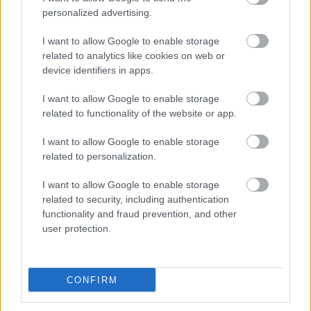
során többek között szó esett arról, hogy tízből nyolc
personalized advertising.
embernek nincsen semmilyen szenvedélye, viszont ez
egy rutin kiépítésével vagy érzelmi kötődések
I want to allow Google to enable storage
related to analytics like cookies on web or
kialakításával javítható. Meglepő tény, hogy egy
device identifiers in apps.
állattal való kapcsolat legalább annyira gyógyító
lehet, mint egy emberi barátság. Ami pedig talán a
I want to allow Google to enable storage
legfontosabb, hogy az ember végső soron társas
related to functionality of the website or app.
lény, és ezért mindennél jobban vágyik a
kapcsolódás érzésére. A filmben pedig ez a
I want to allow Google to enable storage
kapcsolódottság a főszereplő részéről valós: amikor
related to personalization.
a polip lábadozik, Craig átérzi a fájdalmát, és a
hangulata a polipéval együtt változik.
I want to allow Google to enable storage
related to security, including authentication
A beszélgetés zárógondolata szépen keretezte a film
functionality and fraud prevention, and other
üzenetét, miszerint egy valós társas kapcsolat
user protection.
hordoz magában kockázatokat is, hiszen a másik
felet bármikor elveszíthetjük. Ugyanakkor részesei
lehetünk egy igazi érzelmi kapcsólódásnak, ami
CONFIRM
segíthet a mentális és érzelmi jóllétünkben,
motivációt, célokat adhat nekünk.