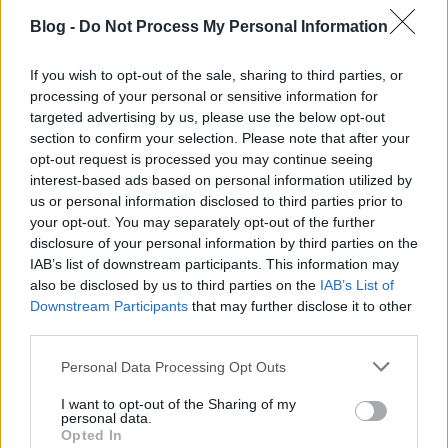
filmvetítést tartottak magyar és külföldi hallgatók
Blog -
Do Not Process My Personal Information
számára egyaránt. A Hallgatói Támogatások
programjai között mindenki megtalálhatja a neki
If you wish to opt-out of the sale, sharing to third parties, or
tetsző elfoglaltságot, mivel rendeztek már napindító
processing of your personal or sensitive information for
relaxációs alkalmat, rapid randit, különböző
targeted advertising by us, please use the below opt-out
pszichológiai témájú előadásokat, illetve
section to confirm your selection. Please note that after your
ImproSzínházat is, ahol színészek játszottak el a
opt-out request is processed you may continue seeing
hallgatók által felvetett helyzeteket, témákat.
interest-based ads based on personal information utilized by
us or personal information disclosed to third parties prior to
Október 10-e a mentális egészség világnapja, ennek
your opt-out. You may separately opt-out of the further
kapcsán rendezik meg minden évben a Mentálhetet.
disclosure of your personal information by third parties on the
Október 14-től 17-ig öt különböző programon
IAB’s list of downstream participants. This information may
vehettek részt az érdeklődők, amelyek központi
also be disclosed by us to third parties on the
IAB’s List of
témája az egymással és önmagunkkal való helyes
Downstream Participants
that may further disclose it to other
bánásmód volt. A szervezők megfogalmazása szerint
third parties.
a hasonló események bárkihez és mindenkihez
Please note that this website/app uses one or more Google
szólnak: támogatólag állnak a sokszínűséghez, a
Personal Data Processing Opt Outs
services and may gather and store information including but
méltányossághoz és a befogadáshoz. Ebből
not limited to your visit or usage behaviour. You may click to
I want to opt-out of the Sharing of my
kifolyólag a Mentálhéten is változatos események
personal data.
grant or deny consent to Google and its third-party tags to
közül választhattak a hallgatók: a plenáris
Opted In
use your data for below specified purposes in below Google