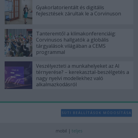
Gyakorlatorientált és digitális
fejlesztések zárultak le a Corvinuson
Tanteremtől a klímakonferenciáig:
Corvinusos hallgatók a globális
tárgyalások világában a CEMS
programmal
Veszélyezteti a munkahelyeket az AI
térnyerése? – kerekasztal-beszélgetés a
nagy nyelvi modellekhez való
alkalmazkodásról
SÜTI BEÁLLÍTÁSOK MÓDOSÍTÁSA
mobil
|
teljes