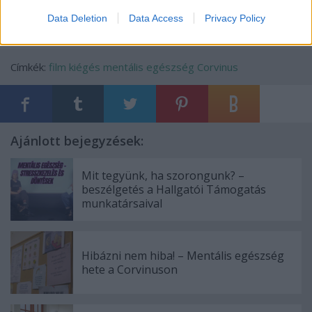
Data Deletion
Data Access
Privacy Policy
Címkék:
film
kiégés
mentális egészség
Corvinus
Ajánlott bejegyzések:
Mit tegyünk, ha szorongunk? –
beszélgetés a Hallgatói Támogatás
munkatársaival
Hibázni nem hiba! – Mentális egészség
hete a Corvinuson