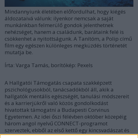
Mindannyiunk életében előfordulhat, hogy kiégés
áldozataivá válunk: ilyenkor nemcsak a saját
munkánkban felmerülő gondok jelenthetnek
nehézséget, hanem a családunk, barátaink felé is
csökkenhet a nyitottságunk. A Tanítóm, a Polip című
film egy egészen különleges megküzdés történetét
mutatja be.
Írta: Varga Tamás,
borítókép: Pexels
A Hallgatói Támogatás csapata szakképzett
pszichológusokból, tanácsadókból áll, akik a
hallgatók mentális egészségét, tanulási módszereit
és a karrierjükről való közös gondolkodást
hivatottak támogatni a Budapesti Corvinus
Egyetemen. Az idei őszi félévben október közepéig
három angol nyelvű CONNECT-programot
szerveztek, ebből az első kettő egy kincsvadászat és
egy kvízest volt. A Mentálhét keretein belül pedig egy