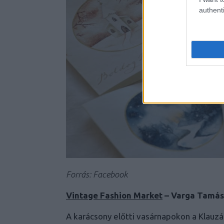
authenti
Forrás: Facebook
Vintage Fashion Market
– Varga Tamás
A karácsony előtti vasárnapokon a Klauzál