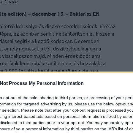
tó: Canva
ite edition)
– december 15. – Bekiarisz Efi
a retró korcsolya és diszkó szerelmeseinek. Erre az
pni, ez azonban senkit ne tántorítson el, hiszen a
lással segítik a kezdő korisokat. Decemberi
sz, amely nemcsak a téli díszítésben, hanem a
 visszaköszön majd. Minden érdeklődőt arra
atívak lenni ruhájukat illetően, és hozzák ki a
a 3 500 forintba kerül a belépőjegy, de ha a
további 3 500 forintot kell fizetni. Emellett a
Not Process My Personal Information
etőség. További részletek a következő
linken
to opt-out of the sale, sharing to third parties, or processing of your per
formation for targeted advertising by us, please use the below opt-out s
r selection. Please note that after your opt-out request is processed y
eing interest-based ads based on personal information utilized by us or
disclosed to third parties prior to your opt-out. You may separately opt-
losure of your personal information by third parties on the IAB’s list of