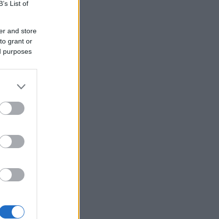
B’s List of
er and store
to grant or
ed purposes