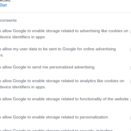
zített, már csak a hab a tortán. Az esemény szervezői
Out
eretein belül remekül megidézhető az ünnepi
őséget kaphat a lelassulásra és egy kis gyermekkori
consents
ilyen előképzettségre nincs szükség, hiszen minden
o allow Google to enable storage related to advertising like cookies on
gyakorlás után kell alkalmazni, hogy elkészüljenek az
evice identifiers in apps.
n a festés valóban egy közösségi, relaxáló
kávéval és lágy aláfestő zenével szolgálnak. A
o allow my user data to be sent to Google for online advertising
az minden használati eszközt, amely a festéshez
s.
gy barátaiddal közösen jelentkeztek a programra,
to allow Google to send me personalized advertising.
is biztosítanak. További részletek a következő
o allow Google to enable storage related to analytics like cookies on
evice identifiers in apps.
o allow Google to enable storage related to functionality of the website
o allow Google to enable storage related to personalization.
o allow Google to enable storage related to security, including