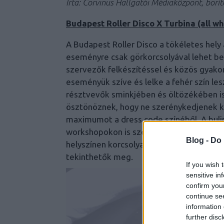
Írta: Corvinus Hallgatói Médiaközpont, borí
Budapest Roller Disco X Turbina (all wh
A Budapest Roller Disco a tökéletes hely 
eseményre csak görkorcsolyával lehet belé
szervezők felkészítéssel és közös gyakor
eseményük szíve és lelke a fehér szín le
résztvevők sminkjében és öltözékében is
ösztönöznek, hogy ne szerénykedjenek kre
maximumot a dress code színéből. A bulir
workshopokon is szeretnétek részt venni, 
Blog -
Do 
helyszínen korcsolyabérlésre is lesz leh
tekinthetők meg.
If you wish 
sensitive in
confirm you
continue se
information 
further disc