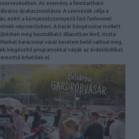
r szervezésében. Az esemény a fenntartható
divatos újrahasznosításra. A szervezők célja a
án, ezért a környezetszennyező fast fashionnel
retnék népszerűsíteni. A bazár böngészése mellett
jtésben még használható állapotban lévő, tiszta
 Market karácsonyi vásár keretein belül valósul meg,
éb kiegészítő programokkal várják az érdeklődőket.
eresztül érhetőek el.