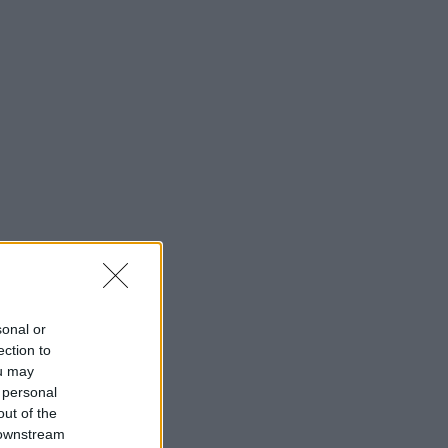
sonal or
ection to
ou may
 personal
out of the
 downstream