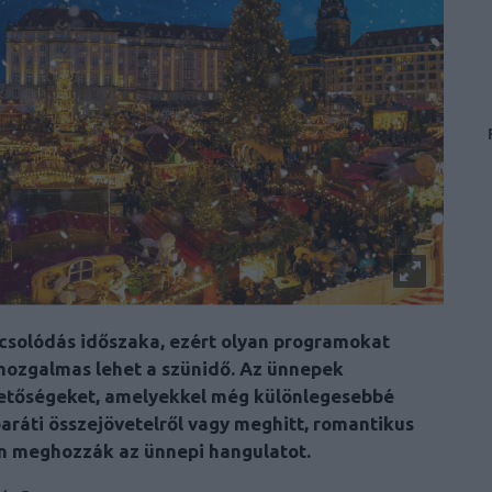
pcsolódás időszaka, ezért olyan programokat
mozgalmas lehet a szünidő. Az ünnepek
hetőségeket, amelyekkel még különlegesebbé
baráti összejövetelről vagy meghitt, romantikus
an meghozzák az ünnepi hangulatot.