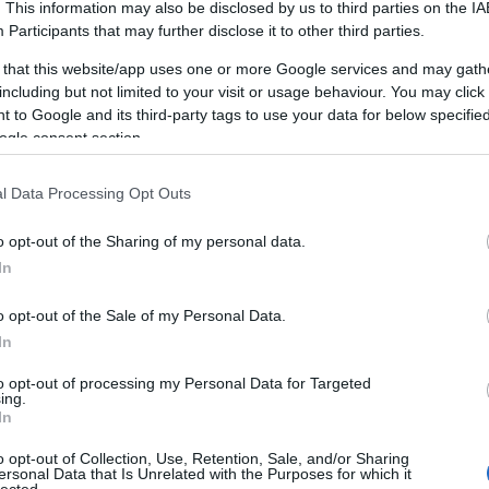
. This information may also be disclosed by us to third parties on the
IA
Participants
that may further disclose it to other third parties.
 that this website/app uses one or more Google services and may gath
including but not limited to your visit or usage behaviour. You may click 
 to Google and its third-party tags to use your data for below specifi
ogle consent section.
l Data Processing Opt Outs
o opt-out of the Sharing of my personal data.
In
o opt-out of the Sale of my Personal Data.
In
to opt-out of processing my Personal Data for Targeted
ing.
árom Nyulakban
– december 17. – Bekiarisz Efi
In
séget a Törökbálinton található Három nyulak
o opt-out of Collection, Use, Retention, Sale, and/or Sharing
zreműködésével. Egy karácsonyi képeslap tökéletes
ersonal Data that Is Unrelated with the Purposes for which it
lected.