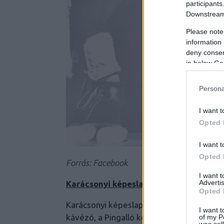
participants
Downstream 
Please note
information 
deny consent
in below Go
Persona
I want t
Opted 
I want t
Opted 
Forrás: Facebook
I want 
Advertis
Karácsonyi képeslapfestő műhely a H
Opted 
Karácsonyi képeslap festésére ad lehető
I want t
kávézó, a Pingalló kézműves webshop kö
of my P
was col