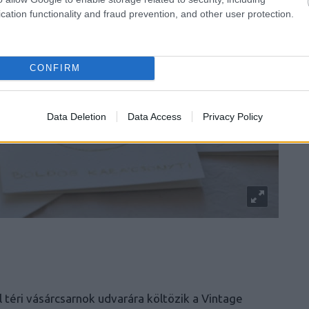
cation functionality and fraud prevention, and other user protection.
CONFIRM
Data Deletion
Data Access
Privacy Policy
 téri vásárcsarnok udvarára költözik a Vintage