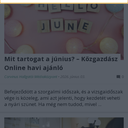
Mit tartogat a június? – Közgazdász
Online havi ajánló
Corvinus Hallgatói Médiaközpont
•
2026. június 03.
0
Befejeződött a szorgalmi időszak, és a vizsgaidőszak
vége is közeleg, ami azt jelenti, hogy kezdetét veheti
a nyári szünet. Ha még nem tudod, mivel ...