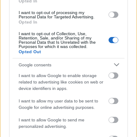
cikket?
Opted In
Jurinka Miron Martin
•
2026. június 12.
0
I want to opt-out of processing my
Personal Data for Targeted Advertising.
Opted In
Manapság a magyarok fele egyáltalán nem olvas. A
gyerekek is kerülik a könyveket, pedig számos
I want to opt-out of Collection, Use,
Retention, Sale, and/or Sharing of my
előnnyel jár számukra az olvasás: legfőképpen ...
Personal Data that Is Unrelated with the
Purposes for which it was collected.
Opted Out
Google consents
I want to allow Google to enable storage
related to advertising like cookies on web or
device identifiers in apps.
I want to allow my user data to be sent to
Google for online advertising purposes.
I want to allow Google to send me
personalized advertising.