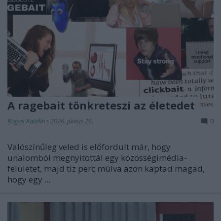
A ragebait tönkreteszi az életedet
Bogos Katalin
•
2026. június 26.
0
Valószínűleg veled is előfordult már, hogy
unalomból megnyitottál egy közösségimédia-
felületet, majd tíz perc múlva azon kaptad magad,
hogy egy ...