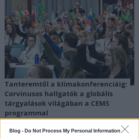
Tanteremtől a klímakonferenciáig:
Corvinusos hallgatók a globális
tárgyalások világában a CEMS
programmal
Bekiarisz Efi
•
2026. június 18.
0
Blog -
Do Not Process My Personal Information
Hogyan tanulják meg a jövő vezetői kezelni a