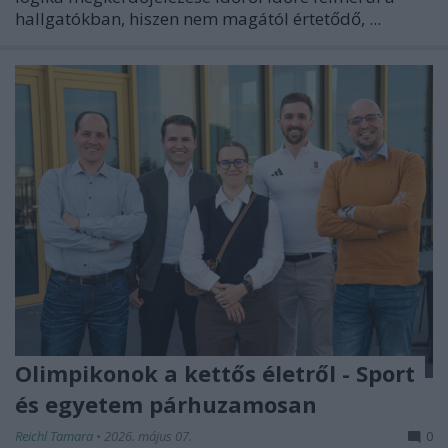
hallgatókban, hiszen nem magától értetődő, ...
Olimpikonok a kettős életről - Sport
és egyetem párhuzamosan
Reichl Tamara
•
2026. május 07.
0