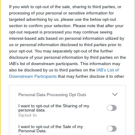
környezeti kihívásokat a CEMS programban? Rákosi
If you wish to opt-out of the sale, sharing to third parties, or
Csenge, Corvinusos, CEMS kettős diplomás hallgató,
processing of your personal or sensitive information for
...
targeted advertising by us, please use the below opt-out
section to confirm your selection. Please note that after your
opt-out request is processed you may continue seeing
interest-based ads based on personal information utilized by
us or personal information disclosed to third parties prior to
your opt-out. You may separately opt-out of the further
disclosure of your personal information by third parties on the
IAB’s list of downstream participants. This information may
also be disclosed by us to third parties on the
IAB’s List of
Downstream Participants
that may further disclose it to other
third parties.
Please note that this website/app uses one or more Google
Personal Data Processing Opt Outs
services and may gather and store information including but
not limited to your visit or usage behaviour. You may click to
I want to opt-out of the Sharing of my
personal data.
grant or deny consent to Google and its third-party tags to
Opted In
use your data for below specified purposes in below Google
Miért nem fogod elolvasni ezt a
consent section.
I want to opt-out of the Sale of my
Personal Data.