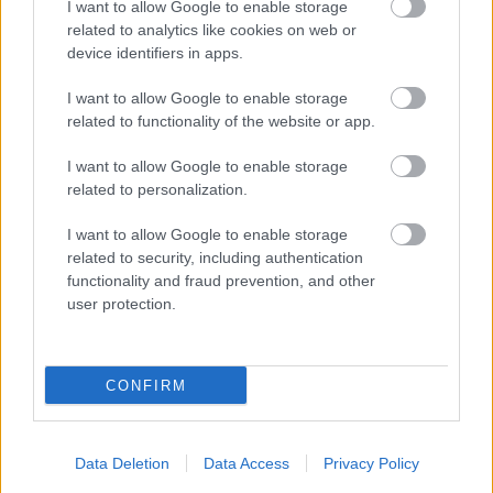
I want to allow Google to enable storage
related to analytics like cookies on web or
Veszélyezteti a munkahelyeket az AI
device identifiers in apps.
térnyerése? – kerekasztal-
I want to allow Google to enable storage
beszélgetés a nagy nyelvi
related to functionality of the website or app.
modellekhez való alkalmazkodásról
I want to allow Google to enable storage
Varga H. Tamás
•
2026. június 10.
0
related to personalization.
I want to allow Google to enable storage
Átveszi az AI a munkádat? Hogyan tudsz lépést
related to security, including authentication
tartani vele? Ennek a két kérdésnek a
functionality and fraud prevention, and other
megválaszolására szervezett eseményt az AIESEC
user protection.
Hungary a ...
CONFIRM
Data Deletion
Data Access
Privacy Policy