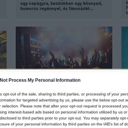
egy napágyra, kezünkben egy könnyed,
humoros regénnyel, és limonádét...
Not Process My Personal Information
INDUL A FESZTIVÁLSZEZON! –
to opt-out of the sale, sharing to third parties, or processing of your per
M
ZENEI ÉS KULTURÁLIS
formation for targeted advertising by us, please use the below opt-out s
ESEMÉNYAJÁNLÓ A FŐVÁROSON
r selection. Please note that after your opt-out request is processed y
INNEN ÉS TÚL
B
eing interest-based ads based on personal information utilized by us or
BY:
CORVINUS HALLGATÓI MÉDIAKÖZPONT
2025. JÚN
disclosed to third parties prior to your opt-out. You may separately opt-
29.
losure of your personal information by third parties on the IAB’s list of