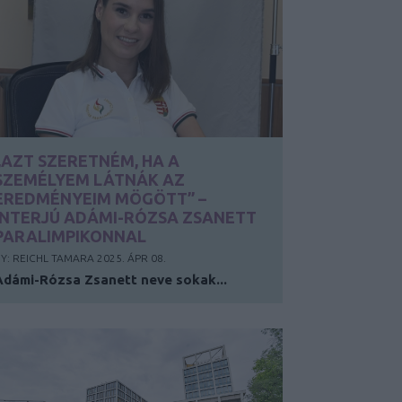
„AZT SZERETNÉM, HA A
SZEMÉLYEM LÁTNÁK AZ
EREDMÉNYEIM MÖGÖTT” –
INTERJÚ ADÁMI-RÓZSA ZSANETT
PARALIMPIKONNAL
Y:
REICHL TAMARA
2025. ÁPR 08.
Adámi-Rózsa Zsanett neve sokak...