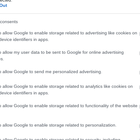
Out
consents
o allow Google to enable storage related to advertising like cookies on
evice identifiers in apps.
o allow my user data to be sent to Google for online advertising
s.
to allow Google to send me personalized advertising.
„MINDIG A KLÍMASZORONGÁS, A
KATASZTRÓFA ÉS A VÉSZHELYZET
o allow Google to enable storage related to analytics like cookies on
VAN A KÖZÉPPONTBAN, NEM AZ,
B
evice identifiers in apps.
HOGY MENNYI ÚJ LEHETŐSÉG
VAN”
o allow Google to enable storage related to functionality of the website
BY:
BOGOS KATALIN
2025. MÁJ 14.
A klímaváltozás és a fenntarthatóság...
h
o allow Google to enable storage related to personalization.
o allow Google to enable storage related to security, including