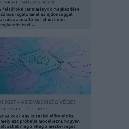
Y:
VARGA H. TAMÁS
2025. AUG 19.
A felsőfokú tanulmányok megkezdése
számos izgalommal és újdonsággal
ársul: az önálló és felnőtt élet
megkezdésével...
AI 2027 – AZ EMBERISÉG VÉGE?
BY:
HUGERT ALEX
2025. JÚL 11.
Az AI 2027 egy kutatási előrejelzés,
amely azt próbálja modellezni, hogyan
változhat meg a világ a mesterséges