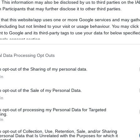
A vizsgaidőszak végeztével jogosan...
. This information may also be disclosed by us to third parties on the
IA
Participants
that may further disclose it to other third parties.
 that this website/app uses one or more Google services and may gath
including but not limited to your visit or usage behaviour. You may click 
 to Google and its third-party tags to use your data for below specifi
ogle consent section.
l Data Processing Opt Outs
o opt-out of the Sharing of my personal data.
In
MIT TEGYÜNK, HA SZORONGUNK?
o opt-out of the Sale of my Personal Data.
– BESZÉLGETÉS A HALLGATÓI
In
TÁMOGATÁS MUNKATÁRSAIVAL
to opt-out of processing my Personal Data for Targeted
N
BY:
CORVINUS HALLGATÓI MÉDIAKÖZPONT
2025. MÁJ
ing.
30.
B
In
A Közgazdász Online legújabb podcast
adásában Perényi Andrea és Rozsos...
o opt-out of Collection, Use, Retention, Sale, and/or Sharing
ersonal Data that Is Unrelated with the Purposes for which it
lected.