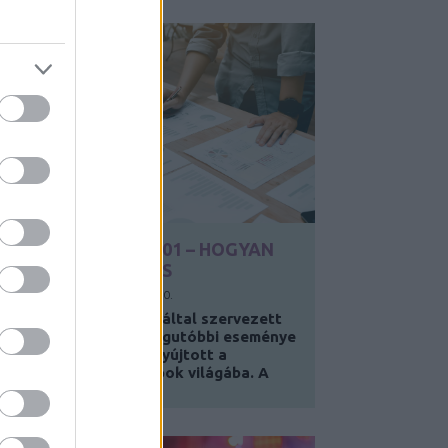
SZILÍCIUM-VÖLGY 101 – HOGYAN
LEGYÉL MILLIÁRDOS
Y:
HUGERT ALEX
2025. MÁJ 10.
Az EVK Szakkollégium által szervezett
EVK Business Nights legutóbbi eseménye
izgalmas betekintést nyújtott a
szilícium-völgyi startupok világába. A
allgatók...