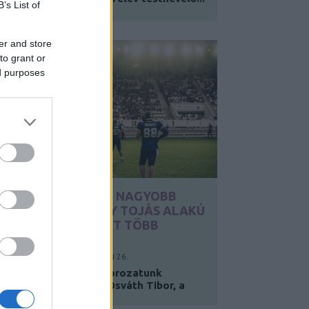
B’s List of
er and store
to grant or
ed purposes
„ITT NEM CSAK PÁR NAGYOBB
EMBER KERGET EGY TOJÁS ALAKÚ
LABDÁT, EZ A SPORT TÖBB
ENNÉL”
Y:
REICHL TAMARA
2025. MÁJ 26.
Hallgatói hobbik cikksorozatunk
következő szereplője Osváth Tibor, a
Budapesti...