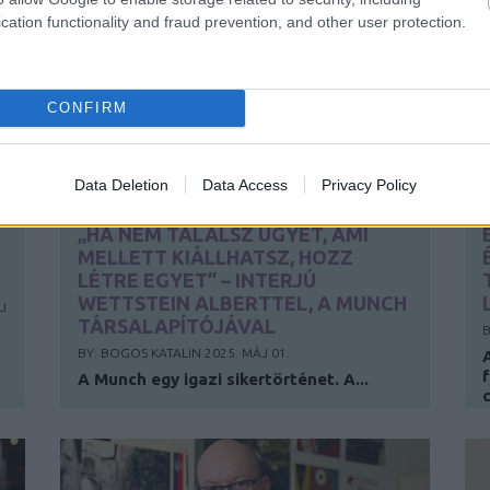
cation functionality and fraud prevention, and other user protection.
CONFIRM
Data Deletion
Data Access
Privacy Policy
„HA NEM TALÁLSZ ÜGYET, AMI
MELLETT KIÁLLHATSZ, HOZZ
LÉTRE EGYET” – INTERJÚ
WETTSTEIN ALBERTTEL, A MUNCH
J
TÁRSALAPÍTÓJÁVAL
B
BY:
BOGOS KATALIN
2025. MÁJ 01.
A Munch egy igazi sikertörténet. A...
c