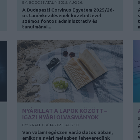
BY:
BOGOS KATALIN
2025. AUG 26.
B
A Budapesti Corvinus Egyetem 2025/26-
os tanévkezdésének közeledtével
számos fontos adminisztratív és
t
tanulmányi...
NYÁRILLAT A LAPOK KÖZÖTT –
IGAZI NYÁRI OLVASMÁNYOK
BY:
IZRAEL GRÉTA
2025. AUG 10.
Van valami egészen varázslatos abban,
amikor a nyári melegben leheveredünk