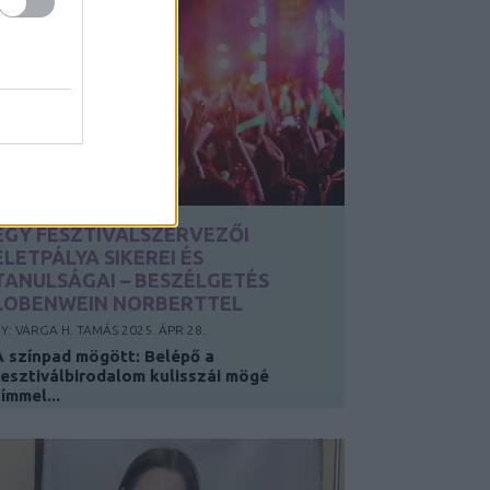
EGY FESZTIVÁLSZERVEZŐI
ÉLETPÁLYA SIKEREI ÉS
TANULSÁGAI – BESZÉLGETÉS
LOBENWEIN NORBERTTEL
Y:
VARGA H. TAMÁS
2025. ÁPR 28.
A színpad mögött: Belépő a
fesztiválbirodalom kulisszái mögé
ímmel...