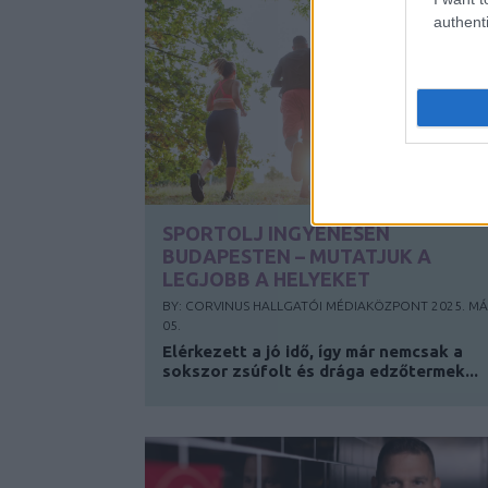
authenti
SPORTOLJ INGYENESEN
BUDAPESTEN – MUTATJUK A
LEGJOBB A HELYEKET
BY:
CORVINUS HALLGATÓI MÉDIAKÖZPONT
2025. MÁ
05.
Elérkezett a jó idő, így már nemcsak a
sokszor zsúfolt és drága edzőtermek...