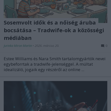
Sosemvolt idők és a nőiség áruba
bocsátása – Tradwife-ok a közösségi
médiában
Jurinka Miron Martin
•
2026. március 20.
0
Estee Williams és Nara Smith tartalomgyártók nevei
egybeforrtak a tradwife-jelenséggel. A múltat
idealizáló, jogaik egy részéről az online ...