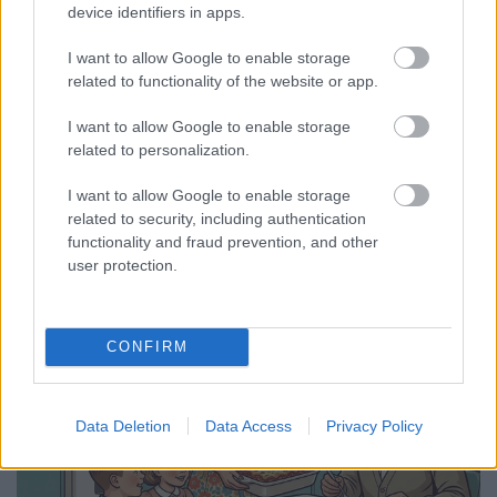
Interjú Rott Jankával a rúdfitneszről
device identifiers in apps.
Reichl Tamara
•
2026. március 27.
0
I want to allow Google to enable storage
related to functionality of the website or app.
A következő hallgató, aki hobbijáról mesélt nekünk,
I want to allow Google to enable storage
nem más, mint Rott Janka, harmadéves
related to personalization.
gazdaságinformatika szakos diák. Beszélgettünk egy
...
I want to allow Google to enable storage
related to security, including authentication
functionality and fraud prevention, and other
user protection.
CONFIRM
Data Deletion
Data Access
Privacy Policy