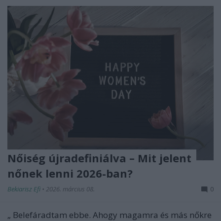
Nőiség újradefiniálva – Mit jelent
nőnek lenni 2026-ban?
Bekiarisz Efi
•
2026. március 08.
0
„
Belefáradtam ebbe. Ahogy magamra és más nőkre