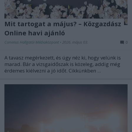
Mit tartogat a május? – Közgazdász
Online havi ajánló
Corvinus Hallgatói Médiaközpont
•
2026. május 03.
0
A tavasz megérkezett, és úgy néz ki, hogy velünk is
marad. Bár a vizsgaidőszak is közeleg, addig még
érdemes kiélvezni a jó időt. Cikkünkben ...