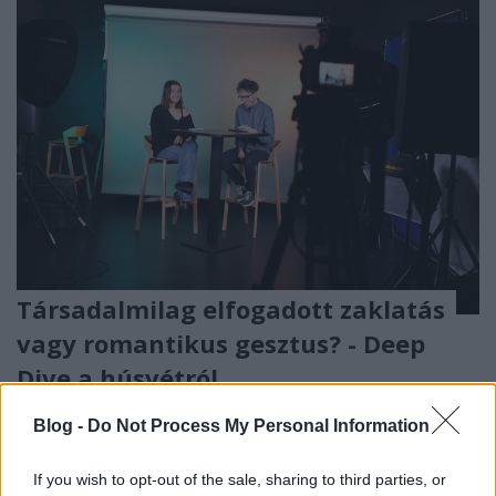
Társadalmilag elfogadott zaklatás
vagy romantikus gesztus? - Deep
Dive a húsvétról
Jurinka Miron Martin
•
2026. április 05.
0
Blog -
Do Not Process My Personal Information
Szagos kölnik, végtelen hajmosás és idegenek a
If you wish to opt-out of the sale, sharing to third parties, or
nappalinkban, vagy éppen mozgalmas délelőtt, ahol