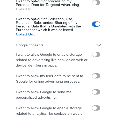
I want to opt-out of processing my
Valóban más emberré válunk több nyelv
Personal Data for Targeted Advertising.
ismeretétől? Mire valók a szitokszavak? Hogyan
Opted In
tudják az égtájak helyettesíteni az irányokat?
I want to opt-out of Collection, Use,
Fenntartható ...
Retention, Sale, and/or Sharing of my
Personal Data that Is Unrelated with the
Purposes for which it was collected.
Opted Out
Google consents
I want to allow Google to enable storage
related to advertising like cookies on web or
device identifiers in apps.
I want to allow my user data to be sent to
Google for online advertising purposes.
I want to allow Google to send me
personalized advertising.
I want to allow Google to enable storage
A gravitáció és az előítéletek ellen –
related to analytics like cookies on web or