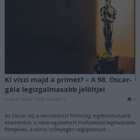
Ki viszi majd a prímet? – A 98. Oscar-
gála legizgalmasabb jelöltjei
Varga H. Tamás
•
2026. március 11.
0
Az Oscar-díj a nemzetközi filmvilág legikonikusabb
elismerése, a neve egybeforrt Hollywood legkiválóbb
filmjeivel, a vörös szőnyegen végigvonuló ...