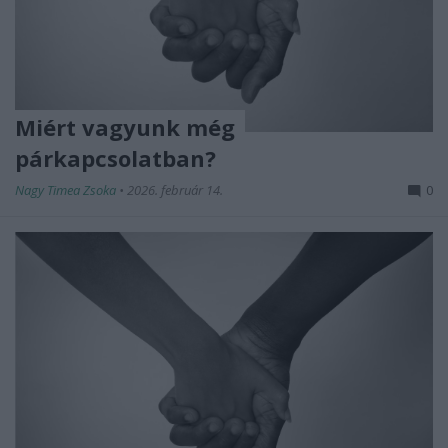
Miért vagyunk még
párkapcsolatban?
Nagy Timea Zsoka
•
2026. február 14.
0