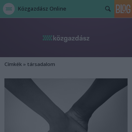
Közgazdász Online
Címkék
»
társadalom