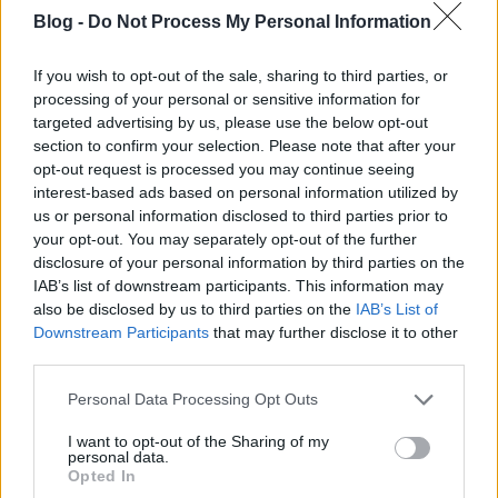
Blog -
Do Not Process My Personal Information
If you wish to opt-out of the sale, sharing to third parties, or
processing of your personal or sensitive information for
A „Kellemes ünnepeket!” és a
targeted advertising by us, please use the below opt-out
section to confirm your selection. Please note that after your
bukásveszély találkozása
opt-out request is processed you may continue seeing
interest-based ads based on personal information utilized by
Hugert Alex
•
2025. december 21.
0
us or personal information disclosed to third parties prior to
your opt-out. You may separately opt-out of the further
disclosure of your personal information by third parties on the
IAB’s list of downstream participants. This information may
also be disclosed by us to third parties on the
IAB’s List of
Downstream Participants
that may further disclose it to other
third parties.
Please note that this website/app uses one or more Google
Personal Data Processing Opt Outs
services and may gather and store information including but
not limited to your visit or usage behaviour. You may click to
I want to opt-out of the Sharing of my
personal data.
grant or deny consent to Google and its third-party tags to
Opted In
use your data for below specified purposes in below Google