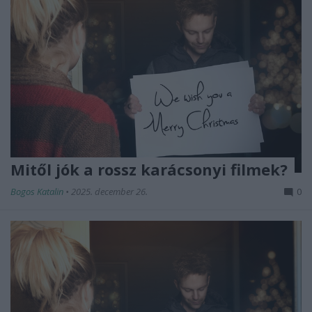
Mitől jók a rossz karácsonyi filmek?
Bogos Katalin
•
2025. december 26.
0