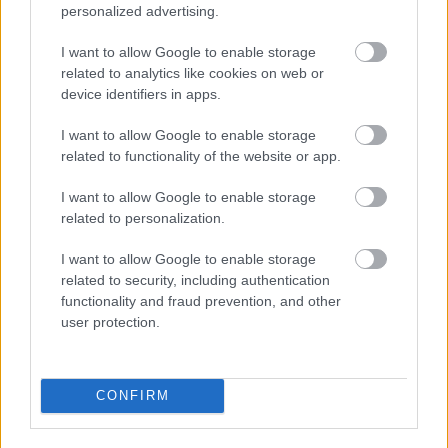
personalized advertising.
Olyan korán kezdődik a karácsony,
I want to allow Google to enable storage
hogy végül sosem jön el?
related to analytics like cookies on web or
device identifiers in apps.
Nagy Timea Zsoka
•
2025. december 17.
0
I want to allow Google to enable storage
related to functionality of the website or app.
I want to allow Google to enable storage
related to personalization.
I want to allow Google to enable storage
related to security, including authentication
functionality and fraud prevention, and other
user protection.
A nyár elmúltával minden lelassul, az ég beborul, és
CONFIRM
a szomorkás időben az ember vágyakozik valami
után, ami újra fellendíti, amit várhat a ...