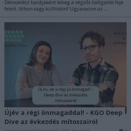
Démoklész kardjaként lebeg a végzős hallgatók feje
felett. Itthon vagy külfödön? Ugyanazon az ...
Újév a régi önmagaddal! - KGO Deep
Dive az évkezdés mítoszairól
Corvinus Hallgatói Médiaközpont
•
2026. február 04.
0