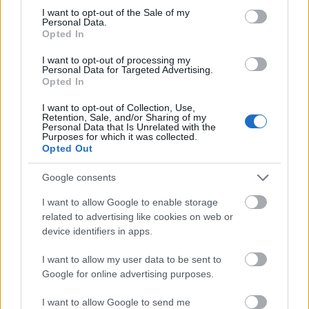
consent section.
I want to opt-out of the Sale of my
Personal Data.
Opted In
A vizsgaidőszak és az ünnepek találkozása a
tökéletes recept a bűntudatra: ha tanulsz, sajnálod
I want to opt-out of processing my
Personal Data for Targeted Advertising.
magad, amiért kimaradsz a jóból, ha pedig pihensz,
Opted In
...
I want to opt-out of Collection, Use,
Retention, Sale, and/or Sharing of my
Personal Data that Is Unrelated with the
Purposes for which it was collected.
Opted Out
Google consents
I want to allow Google to enable storage
related to advertising like cookies on web or
device identifiers in apps.
I want to allow my user data to be sent to
Google for online advertising purposes.
I want to allow Google to send me