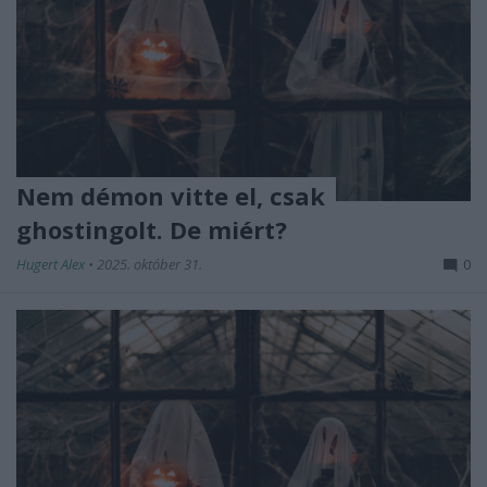
Nem démon vitte el, csak
ghostingolt. De miért?
Hugert Alex
•
2025. október 31.
0