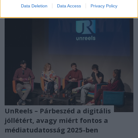
Data Deletion
Data Access
Privacy Policy
UnReels – Párbeszéd a digitális
jóllétért, avagy miért fontos a
médiatudatosság 2025-ben