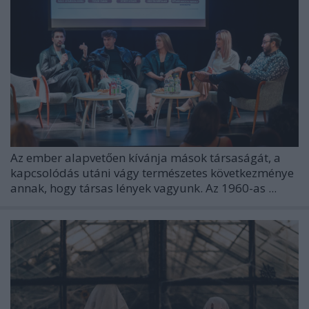
Az ember alapvetően kívánja mások társaságát, a
kapcsolódás utáni vágy természetes következménye
annak, hogy társas lények vagyunk. Az 1960-as ...