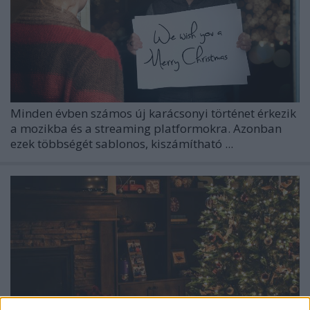
Minden évben számos új karácsonyi történet érkezik
a mozikba és a streaming platformokra. Azonban
ezek többségét sablonos, kiszámítható ...